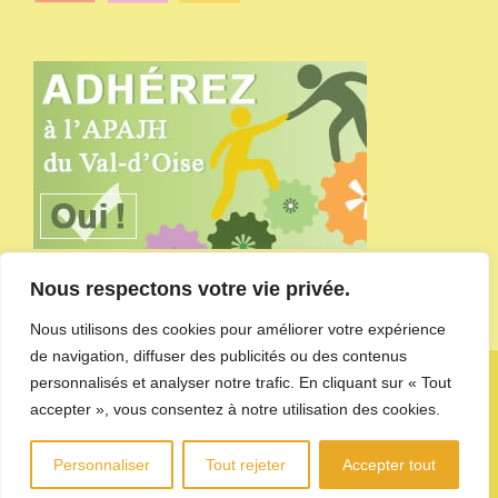
Nous respectons votre vie privée.
Nous utilisons des cookies pour améliorer votre expérience
de navigation, diffuser des publicités ou des contenus
Copyright APAJH du Val-d'Oise - site administré par
l'agence de
personnalisés et analyser notre trafic. En cliquant sur « Tout
communication CDKIT
-
Mentions Légales et Politique de
accepter », vous consentez à notre utilisation des cookies.
confidentialité des données
Personnaliser
Tout rejeter
Accepter tout
LinkedIn
YouTube
Facebook