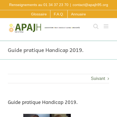
Passer
Renseignements au 01 34 37 23 70
|
contact@apajh95.org
au
contenu
Glossaire
F.A.Q.
Annuaire
Guide pratique Handicap 2019.
Suivant
Guide pratique Handicap 2019.