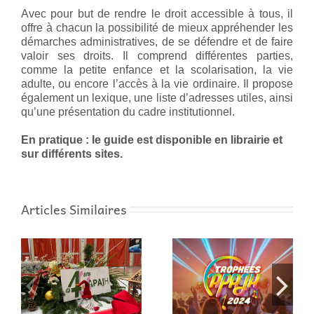
Avec pour but de rendre le droit accessible à tous, il
offre à chacun la possibilité de mieux appréhender les
démarches administratives, de se défendre et de faire
valoir ses droits. Il comprend différentes parties,
comme la petite enfance et la scolarisation, la vie
adulte, ou encore l’accès à la vie ordinaire. Il propose
également un lexique, une liste d’adresses utiles, ainsi
qu’une présentation du cadre institutionnel.
En pratique : le guide est disponible en librairie et
sur différents sites.
Articles Similaires
a
Le CNCPH ouvre une
Les Trophées
plateforme en ligne
APAJH, c’est ce soir!
0
participative pour