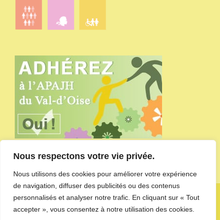
Nous respectons votre vie privée.
Nous utilisons des cookies pour améliorer votre expérience
de navigation, diffuser des publicités ou des contenus
Copyright APAJH du Val-d'Oise - site administré par
l'agence de
personnalisés et analyser notre trafic. En cliquant sur « Tout
communication CDKIT
-
Mentions Légales et Politique de
accepter », vous consentez à notre utilisation des cookies.
confidentialité des données