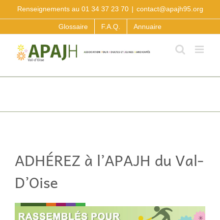
Passer
Renseignements au 01 34 37 23 70
|
contact@apajh95.org
au
contenu
Glossaire
F.A.Q.
Annuaire
ADHÉREZ à l’APAJH du Val-
D’Oise