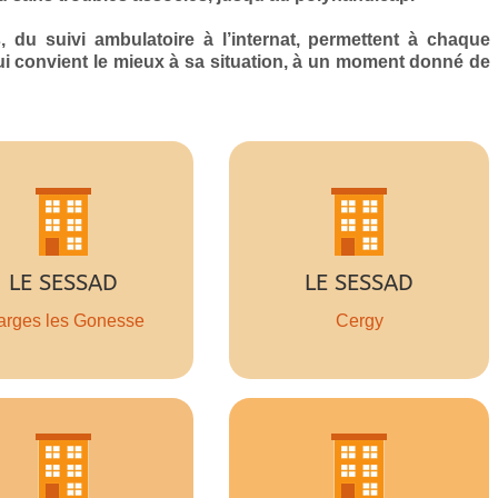
u suivi ambulatoire à l’internat, permettent à chaque
 qui convient le mieux à sa situation, à un moment donné de
34 places
35 places
LE SESSAD
LE SESSAD
J’Y VAIS !
J’Y VAIS !
arges les Gonesse
Cergy
15 000 actes
67 places