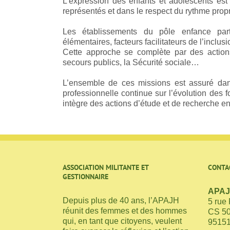
L’expression des enfants et adolescents es
représentés et dans le respect du rythme prop
Les établissements du pôle enfance part
élémentaires, facteurs facilitateurs de l’inclu
Cette approche se complète par des actions 
secours publics, la Sécurité sociale…
L’ensemble de ces missions est assuré dans
professionnelle continue sur l’évolution des 
intègre des actions d’étude et de recherche e
ASSOCIATION MILITANTE ET
CONTA
GESTIONNAIRE
APAJH
Depuis plus de 40 ans, l’APAJH
5 rue
réunit des femmes et des hommes
CS 5
qui, en tant que citoyens, veulent
95151