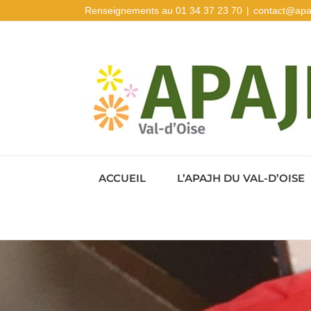
Passer
Renseignements au 01 34 37 23 70
|
contact@apa
au
contenu
ACCUEIL
L’APAJH DU VAL-D’OISE