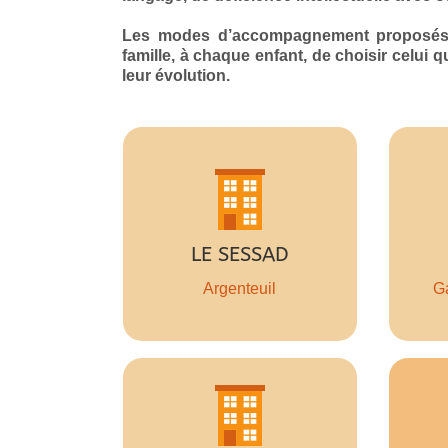
Les modes d’accompagnement proposés, d
famille, à chaque enfant, de choisir celui
leur évolution.
59 places
LE SESSAD
J’Y VAIS !
Argenteuil
G
30 places