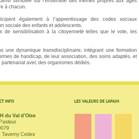
t ainsi stimulée sur l’ensemble des thèmes propres aux âges
re à chacun.
icipent également à l’apprentissage des codes sociaux
sion sociale des enfants et adolescents.
de sensibilisation à la citoyenneté telles que le vote, les
 une dynamique transdisciplinaire, intégrant une formation
formes de handicap, de leur association, des soins adaptés, et
n partenariat avec des organismes dédiés.
CT INFO
LES VALEURS DE L’APAJH
 du Val d’Oise
 Pasteur
0079
 Taverny Cedex