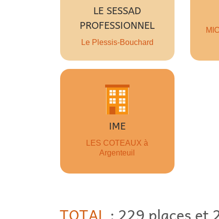
LE SESSAD
J’Y VAIS !
PROFESSIONNEL
MI
Le Plessis-Bouchard
60 places
IME
J’Y VAIS
LES COTEAUX à
Argenteuil
TOTAL
: 229 places et