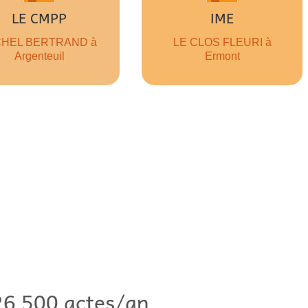
LE CMPP
IME
J’Y VAIS !
J’Y VAIS !
CHEL BERTRAND à
LE CLOS FLEURI à
Argenteuil
Ermont
 26 500 actes/an