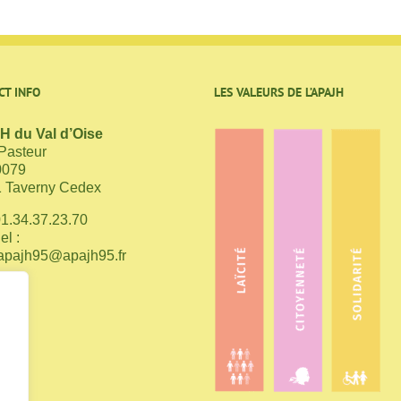
CT INFO
LES VALEURS DE L’APAJH
 du Val d’Oise
 Pasteur
0079
 Taverny Cedex
01.34.37.23.70
el :
apajh95@apajh95.fr