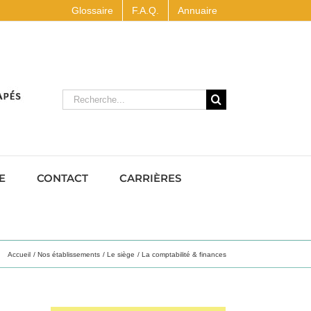
Glossaire
F.A.Q.
Annuaire
Rechercher
E
CONTACT
CARRIÈRES
Accueil
Nos établissements
Le siège
La comptabilité & finances