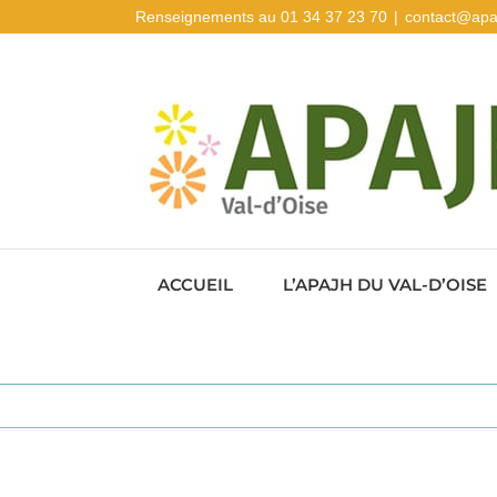
Passer
Renseignements au 01 34 37 23 70
|
contact@apa
au
contenu
ACCUEIL
L’APAJH DU VAL-D’OISE