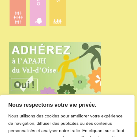
Nous respectons votre vie privée.
Nous utilisons des cookies pour améliorer votre expérience
de navigation, diffuser des publicités ou des contenus
Copyright APAJH du Val-d'Oise - site administré par
l'agence de
personnalisés et analyser notre trafic. En cliquant sur « Tout
communication CDKIT
-
Mentions Légales et Politique de