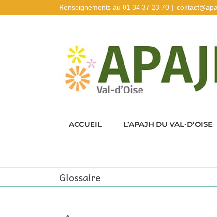
Passer
Renseignements au 01 34 37 23 70
|
contact@apa
au
contenu
ACCUEIL
L’APAJH DU VAL-D’OISE
Glossaire