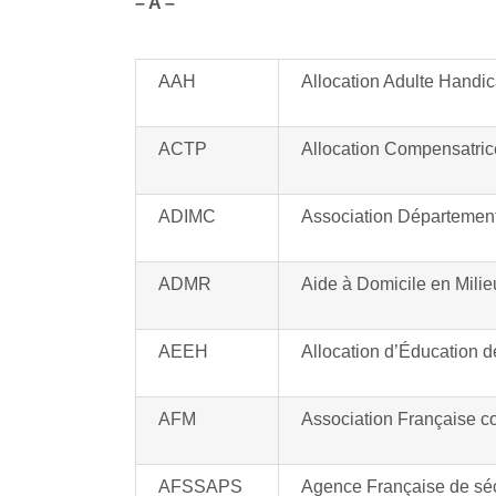
– A –
AAH
Allocation Adulte Handi
ACTP
Allocation Compensatric
ADIMC
Association Département
ADMR
Aide à Domicile en Milie
AEEH
Allocation d’Éducation d
AFM
Association Française c
AFSSAPS
Agence Française de séc