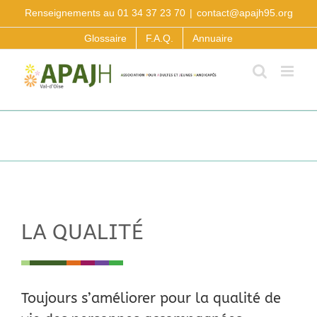
Passer
Renseignements au 01 34 37 23 70
|
contact@apajh95.org
au
contenu
Glossaire
F.A.Q.
Annuaire
LA QUALITÉ
Toujours s’améliorer pour la qualité de