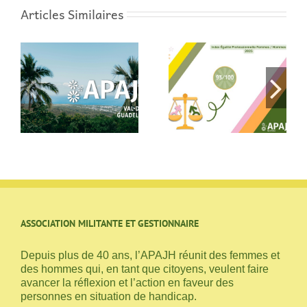
Articles Similaires
Index Égalité
Les écrans au
 8
Professionnelle
quotidien : on en
Femmes / Hommes
parle au SESSAD à
2025
Argenteuil
ASSOCIATION MILITANTE ET GESTIONNAIRE
Depuis plus de 40 ans, l’APAJH réunit des femmes et
des hommes qui, en tant que citoyens, veulent faire
avancer la réflexion et l’action en faveur des
personnes en situation de handicap.