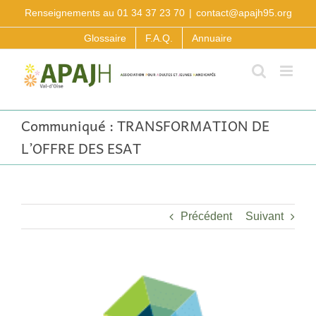
Passer
Renseignements au 01 34 37 23 70
|
contact@apajh95.org
au
contenu
Glossaire
F.A.Q.
Annuaire
Communiqué : TRANSFORMATION DE
L’OFFRE DES ESAT
Précédent
Suivant
Voir
l'image
agrandie