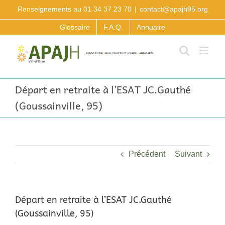
Passer
Renseignements au 01 34 37 23 70
|
contact@apajh95.org
au
contenu
Glossaire
F.A.Q.
Annuaire
Départ en retraite à l’ESAT JC.Gauthé
(Goussainville, 95)
Précédent
Suivant
Départ en retraite à l’ESAT JC.Gauthé
(Goussainville, 95)