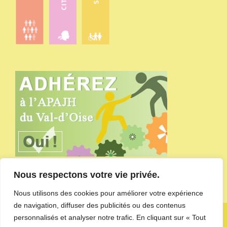
Nous respectons votre vie privée.
Nous utilisons des cookies pour améliorer votre expérience
de navigation, diffuser des publicités ou des contenus
Copyright APAJH du Val-d'Oise - site administré par
l'agence de
personnalisés et analyser notre trafic. En cliquant sur « Tout
communication CDKIT
-
Mentions Légales et Politique de