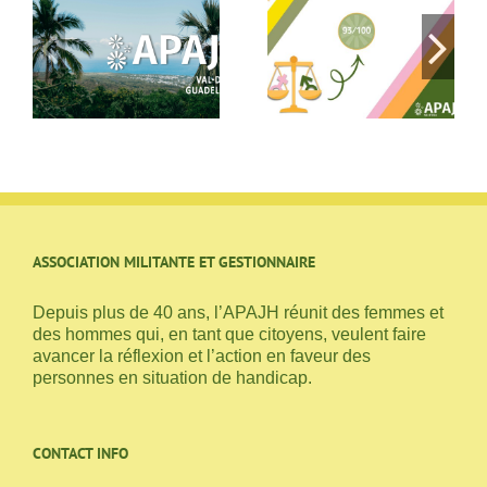
Index Égalité
Les écrans au
 8
Professionnelle
quotidien : on en
Femmes / Hommes
parle au SESSAD à
2025
Argenteuil
ASSOCIATION MILITANTE ET GESTIONNAIRE
Depuis plus de 40 ans, l’APAJH réunit des femmes et
des hommes qui, en tant que citoyens, veulent faire
avancer la réflexion et l’action en faveur des
personnes en situation de handicap.
CONTACT INFO