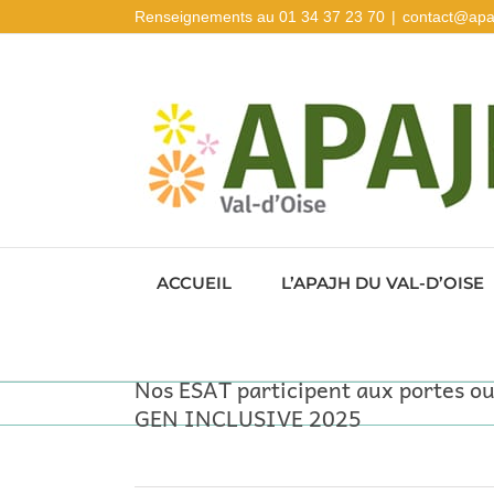
Passer
Renseignements au 01 34 37 23 70
|
contact@apa
au
contenu
ACCUEIL
L’APAJH DU VAL-D’OISE
Nos ESAT participent aux portes o
GEN INCLUSIVE 2025