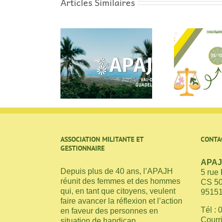
Articles Similaires
Index Égalité
estination
Professionnelle
qu
eloupe pour 8
Femmes / Hommes
par
lleurs de Cergy
2025
ASSOCIATION MILITANTE ET
CONTA
GESTIONNAIRE
APAJH
Depuis plus de 40 ans, l’APAJH
5 rue
réunit des femmes et des hommes
CS 5
qui, en tant que citoyens, veulent
95151
faire avancer la réflexion et l’action
Tél : 
en faveur des personnes en
Courri
situation de handicap.