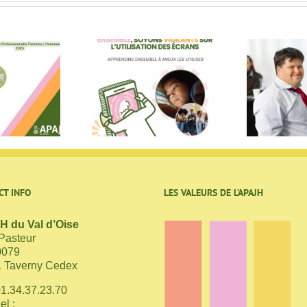
Les écrans au
Emploi et handicap
otidien : on en
en France : où en est
Le 
le au SESSAD à
l’inclusion en milieu
Argenteuil
ordinaire en 2025 ?
CT INFO
LES VALEURS DE L’APAJH
 du Val d’Oise
 Pasteur
0079
 Taverny Cedex
01.34.37.23.70
el :