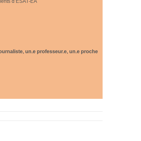
lients d’ESAT-EA
ournaliste, un.e professeur.e, un.e proche