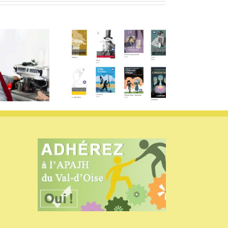
Destination
FALC : Des éditeurs
Guadeloupe pour 8
engagés
travailleurs de Cergy