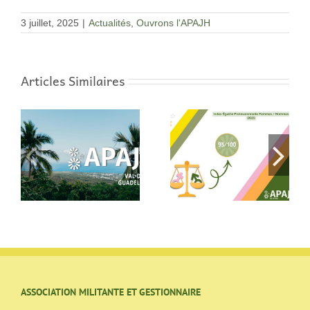
3 juillet, 2025
|
Actualités
,
Ouvrons l'APAJH
Articles Similaires
Index Égalité
Les écrans au
 8
Professionnelle
quotidien : on en
Femmes / Hommes
parle au SESSAD à
2025
Argenteuil
ASSOCIATION MILITANTE ET GESTIONNAIRE