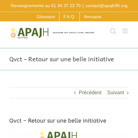
Passer
Renseignements au 01 34 37 23 70
|
contact@apajh95.org
au
contenu
Glossaire
F.A.Q.
Annuaire
Qvct – Retour sur une belle initiative
Précédent
Suivant
Qvct – Retour sur une belle initiative