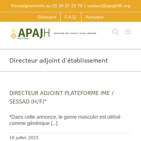
Passer
Renseignements au 01 34 37 23 70
|
contact@apajh95.org
au
contenu
Glossaire
F.A.Q.
Annuaire
Directeur adjoint d'établissement
DIRECTEUR ADJOINT PLATEFORME IME /
SESSAD (H/F)*
*Dans cette annonce, le genre masculin est utilisé
comme générique [...]
18 juillet, 2023