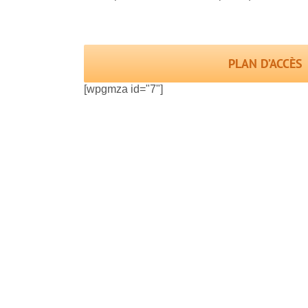
PLAN D’ACCÈS
[wpgmza id="7"]