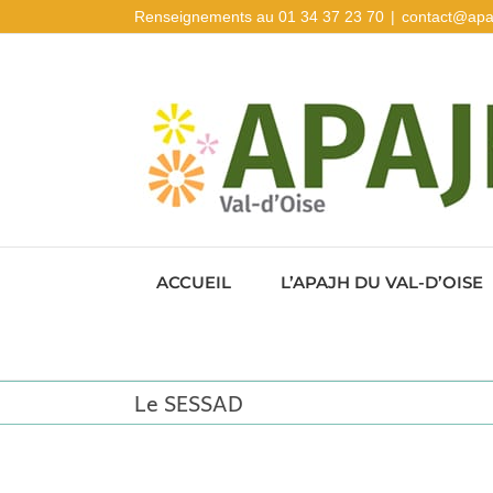
Passer
Renseignements au 01 34 37 23 70
|
contact@apa
au
contenu
ACCUEIL
L’APAJH DU VAL-D’OISE
Le SESSAD