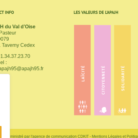
CT INFO
LES VALEURS DE L’APAJH
 du Val d’Oise
 Pasteur
0079
 Taverny Cedex
01.34.37.23.70
el :
apajh95@apajh95.fr
site administré par
l'agence de communication CDKIT
-
Mentions Légales et Politiq