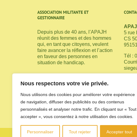
ASSOCIATION MILITANTE ET
CONTA
GESTIONNAIRE
APAJH
Depuis plus de 40 ans, l’APAJH
5 rue
réunit des femmes et des hommes
CS 5
qui, en tant que citoyens, veulent
95151
faire avancer la réflexion et l’action
Tél : 
en faveur des personnes en
Courri
situation de handicap.
siege
Nous respectons votre vie privée.
Nous utilisons des cookies pour améliorer votre expérience
de navigation, diffuser des publicités ou des contenus
personnalisés et analyser notre trafic. En cliquant sur « Tout
accepter », vous consentez à notre utilisation des cookies.
Personnaliser
Tout rejeter
Accepter tout
Copyright APAJH du Val-d'Oise - 