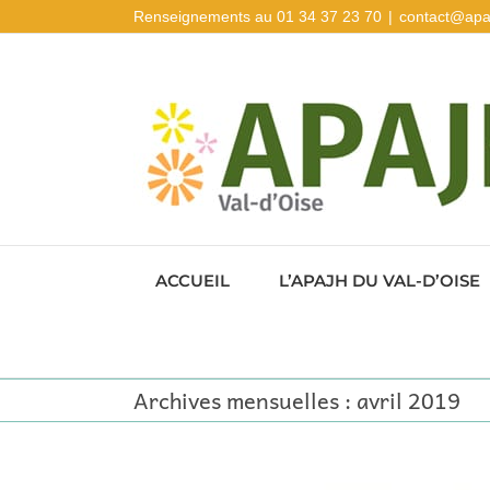
Passer
Renseignements au 01 34 37 23 70
|
contact@apa
au
contenu
ACCUEIL
L’APAJH DU VAL-D’OISE
Archives mensuelles :
avril 2019