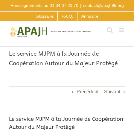
Passer
Renseignements au 01 34 37 23 70
|
contact@apajh95.org
au
contenu
Glossaire
F.A.Q.
Annuaire
Le service MJPM à la Journée de
Coopération Autour du Majeur Protégé
Précédent
Suivant
Le service MJPM à la Journée de Coopération
Autour du Majeur Protégé