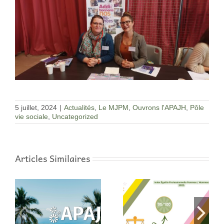
5 juillet, 2024
|
Actualités
,
Le MJPM
,
Ouvrons l'APAJH
,
Pôle
vie sociale
,
Uncategorized
Articles Similaires
Index Égalité
Les écrans au
 8
Professionnelle
quotidien : on en