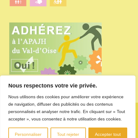
Nous respectons votre vie privée.
Nous utilisons des cookies pour améliorer votre expérience
de navigation, diffuser des publicités ou des contenus
Copyright APAJH du Val-d'Oise - site administré par
l'agence de
personnalisés et analyser notre trafic. En cliquant sur « Tout
communication CDKIT
-
Mentions Légales et Politique de
accepter », vous consentez à notre utilisation des cookies.
confidentialité des données
Personnaliser
Tout rejeter
Accepter tout
LinkedIn
YouTube
Facebook