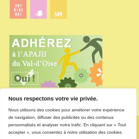
Nous respectons votre vie privée.
Nous utilisons des cookies pour améliorer votre expérience
de navigation, diffuser des publicités ou des contenus
Copyright APAJH du Val-d'Oise - site administré par
l'agence de
personnalisés et analyser notre trafic. En cliquant sur « Tout
communication CDKIT
-
Mentions Légales et Politique de
accepter », vous consentez à notre utilisation des cookies.
confidentialité des données