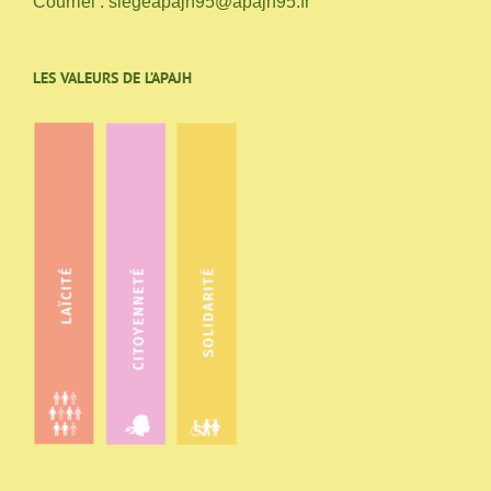
Courriel :
siegeapajh95@apajh95.fr
LES VALEURS DE L’APAJH