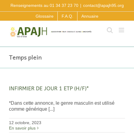
Passer
Renseignements au 01 34 37 23 70
|
contact@apajh95.org
au
contenu
Glossaire
F.A.Q.
Annuaire
Temps plein
INFIRMIER DE JOUR 1 ETP (H/F)*
*Dans cette annonce, le genre masculin est utilisé
comme générique [...]
12 octobre, 2023
En savoir plus