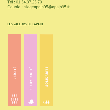
Tél : 01.34.37.23.70
Courriel :
siegeapajh95@apajh95.fr
LES VALEURS DE L’APAJH